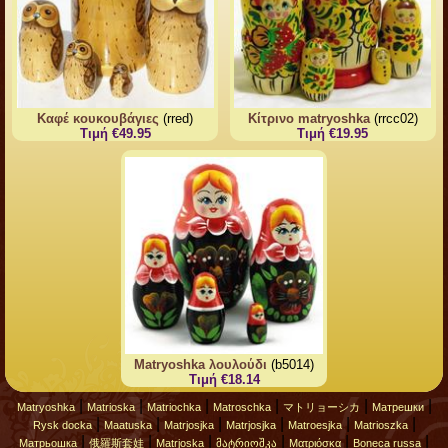
Καφέ κουκουβάγιες
(rred)
Κίτρινο matryoshka
(rrcc02)
Τιμή €49.95
Τιμή €19.95
Matryoshka λουλούδι
(b5014)
Τιμή €18.14
|
|
|
|
|
|
Matryoshka
Matrioska
Matriochka
Matroschka
マトリョーシカ
Матрешки
|
|
|
|
|
|
Rysk docka
Maatuska
Matrjosjka
Matrjosjka
Matroesjka
Matrioszka
|
|
|
|
|
|
Матрьошка
俄羅斯套娃
Matrjoska
მატრიოშკა
Ματριόσκα
Boneca russa