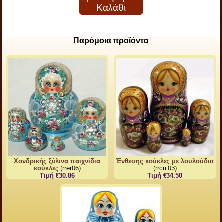
Καλάθι
Παρόμοια προϊόντα
Χονδρικής ξύλινα παιχνίδια
Ένθεσης κούκλες με λουλούδια
κούκλες
(rrer06)
(rrcm03)
Τιμή €30.86
Τιμή €34.50