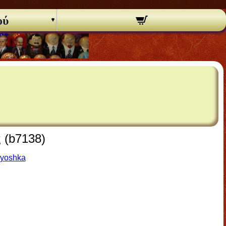
ού
 (b7138)
ryoshka