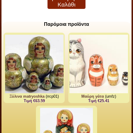
Καλάθι
Παρόμοια προϊόντα
Ξύλινα matryoshka
(rrcp01)
Μαύρη γάτα
(umfz)
Τιμή €63.59
Τιμή €25.41