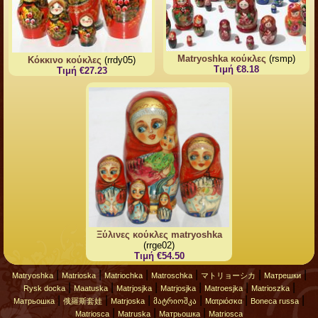
Matryoshka κούκλες
(rsmp)
Κόκκινο κούκλες
(rrdy05)
Τιμή €8.18
Τιμή €27.23
Ξύλινες κούκλες matryoshka
(rrge02)
Τιμή €54.50
|
|
|
|
|
|
Matryoshka
Matrioska
Matriochka
Matroschka
マトリョーシカ
Матрешки
|
|
|
|
|
|
Rysk docka
Maatuska
Matrjosjka
Matrjosjka
Matroesjka
Matrioszka
|
|
|
|
|
|
Матрьошка
俄羅斯套娃
Matrjoska
მატრიოშკა
Ματριόσκα
Boneca russa
|
|
|
Matriosca
Matruska
Матрьошка
Matriosca