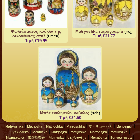
Φωλιάσματος κούκλα της
Matryoshka πυρογραφία
(rrcj)
οικογένειας στυλ
(umcn)
Τιμή €21.77
Τιμή €19.95
Μπλε εκκλησιών κούκλες
(rrds)
Τιμή €24.50
|
|
|
|
|
|
Matryoshka
Matrioska
Matriochka
Matroschka
マトリョーシカ
Матрешки
|
|
|
|
|
|
Rysk docka
Maatuska
Matrjosjka
Matrjosjka
Matroesjka
Matrioszka
|
|
|
|
|
|
Матрьошка
俄羅斯套娃
Matrjoska
მატრიოშკა
Ματριόσκα
Boneca russa