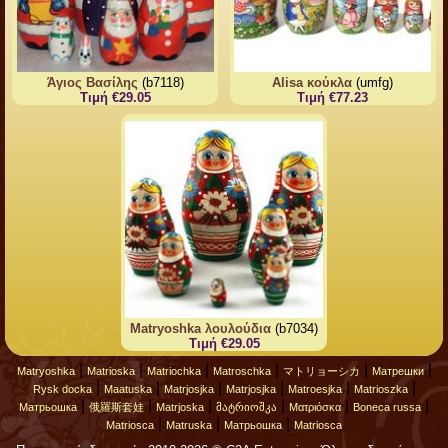
Άγιος Βασίλης
(b7118)
Alisa κούκλα
(umfg)
Τιμή €29.05
Τιμή €77.23
Matryoshka λουλούδια
(b7034)
Τιμή €29.05
|
|
|
|
|
|
Matryoshka
Matrioska
Matriochka
Matroschka
マトリョーシカ
Матрешки
|
|
|
|
|
|
Rysk docka
Maatuska
Matrjosjka
Matrjosjka
Matroesjka
Matrioszka
|
|
|
|
|
|
Матрьошка
俄羅斯套娃
Matrjoska
მატრიოშკა
Ματριόσκα
Boneca russa
|
|
|
Matriosca
Matruska
Матрьошка
Matriosca