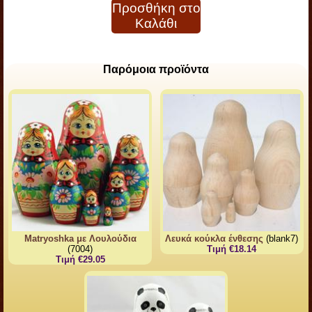
Προσθήκη στο
Καλάθι
Παρόμοια προϊόντα
Matryoshka με Λουλούδια
Λευκά κούκλα ένθεσης
(blank7)
(7004)
Τιμή €18.14
Τιμή €29.05