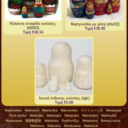
Κόκκινη σταφίδα κούκλες
Matryoshka με γάτα
(rrbz02)
(b5055)
Τιμή €35.45
Τιμή €18.14
Λευκά ένθεσης κούκλες
(rglz)
Τιμή €5.00
|
|
|
|
|
|
Matryoshka
Matrioska
Matriochka
Matroschka
マトリョーシカ
Матрешки
|
|
|
|
|
|
Rysk docka
Maatuska
Matrjosjka
Matrjosjka
Matroesjka
Matrioszka
|
|
|
|
|
|
Матрьошка
俄羅斯套娃
Matrjoska
მატრიოშკა
Ματριόσκα
Boneca russa
|
|
|
Matriosca
Matruska
Матрьошка
Matriosca