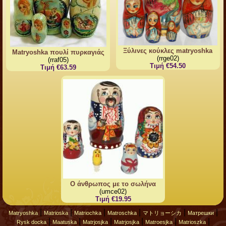
Ξύλινες κούκλες matryoshka
Matryoshka πουλί πυρκαγιάς
(rrge02)
(rraf05)
Τιμή €54.50
Τιμή €63.59
Ο άνθρωπος με το σωλήνα
(umce02)
Τιμή €19.95
|
|
|
|
|
|
Matryoshka
Matrioska
Matriochka
Matroschka
マトリョーシカ
Матрешки
|
|
|
|
|
|
Rysk docka
Maatuska
Matrjosjka
Matrjosjka
Matroesjka
Matrioszka