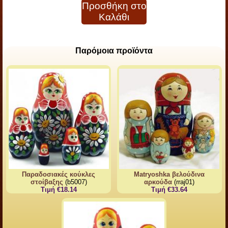
Προσθήκη στο
Καλάθι
Παρόμοια προϊόντα
Παραδοσιακές κούκλες
Matryoshka βελούδινα
στοίβαξης
(b5007)
αρκούδα
(rraj01)
Τιμή €18.14
Τιμή €33.64