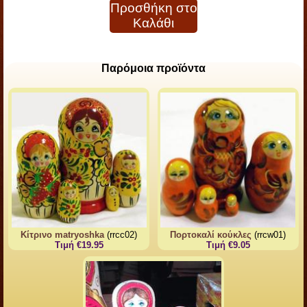
Προσθήκη στο
Καλάθι
Παρόμοια προϊόντα
Κίτρινο matryoshka
(rrcc02)
Πορτοκαλί κούκλες
(rrcw01)
Τιμή €19.95
Τιμή €9.05