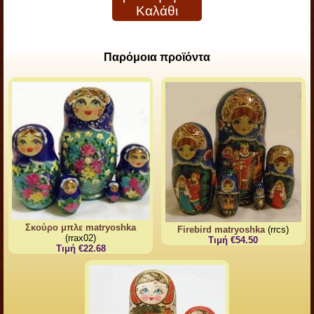
Καλάθι
Παρόμοια προϊόντα
Σκούρο μπλε matryoshka
Firebird matryoshka
(rrcs)
(rrax02)
Τιμή €54.50
Τιμή €22.68