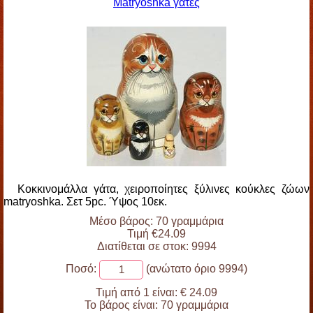
Matryoshka γάτες
Κοκκινομάλλα γάτα, χειροποίητες ξύλινες κούκλες ζώων
matryoshka. Σετ 5pc. Ύψος 10εκ.
Μέσο βάρος: 70 γραμμάρια
Τιμή €24.09
Διατίθεται σε στοκ: 9994
Ποσό:
(ανώτατο όριο 9994)
Τιμή από 1 είναι:
€ 24.09
Το βάρος είναι:
70 γραμμάρια